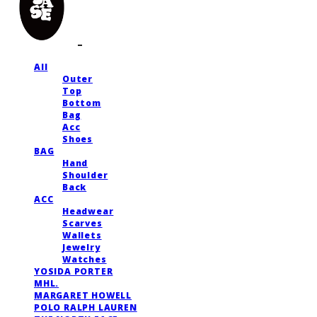
All
Outer
Top
Bottom
Bag
Acc
Shoes
BAG
Hand
Shoulder
Back
ACC
Headwear
Scarves
Wallets
Jewelry
Watches
YOSIDA PORTER
MHL.
MARGARET HOWELL
POLO RALPH LAUREN