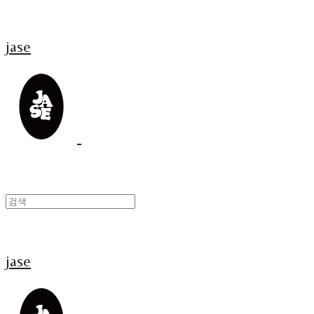
jase
jase