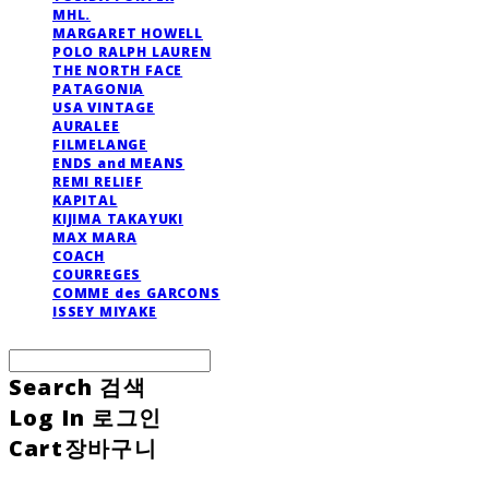
MHL.
MARGARET HOWELL
POLO RALPH LAUREN
THE NORTH FACE
PATAGONIA
USA VINTAGE
AURALEE
FILMELANGE
ENDS and MEANS
REMI RELIEF
KAPITAL
KIJIMA TAKAYUKI
MAX MARA
COACH
COURREGES
COMME des GARCONS
ISSEY MIYAKE
Search
검색
Log In
로그인
Cart
장바구니