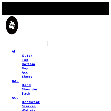
LOG IN
로그인
All
Outer
Top
Bottom
Bag
Acc
Shoes
BAG
Hand
Shoulder
Back
ACC
Headwear
Scarves
Wallets