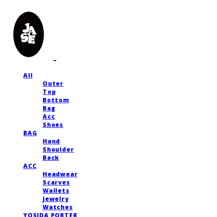
All
Outer
Top
Bottom
Bag
Acc
Shoes
BAG
Hand
Shoulder
Back
ACC
Headwear
Scarves
Wallets
Jewelry
Watches
YOSIDA PORTER