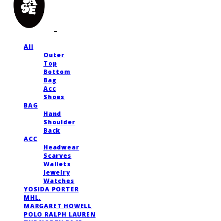
All
Outer
Top
Bottom
Bag
Acc
Shoes
BAG
Hand
Shoulder
Back
ACC
Headwear
Scarves
Wallets
Jewelry
Watches
YOSIDA PORTER
MHL.
MARGARET HOWELL
POLO RALPH LAUREN