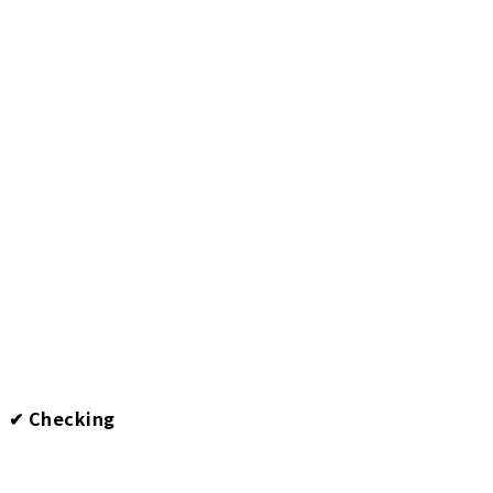
✔︎ Checking