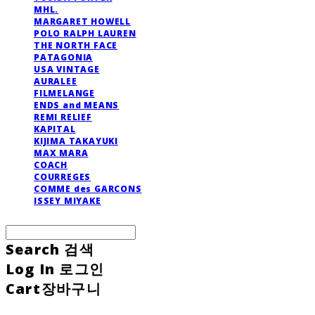
MHL.
MARGARET HOWELL
POLO RALPH LAUREN
THE NORTH FACE
PATAGONIA
USA VINTAGE
AURALEE
FILMELANGE
ENDS and MEANS
REMI RELIEF
KAPITAL
KIJIMA TAKAYUKI
MAX MARA
COACH
COURREGES
COMME des GARCONS
ISSEY MIYAKE
Search
검색
Log In
로그인
Cart
장바구니