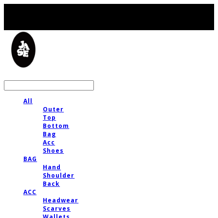
LOG IN
로그인
All
Outer
Top
Bottom
Bag
Acc
Shoes
BAG
Hand
Shoulder
Back
ACC
Headwear
Scarves
Wallets