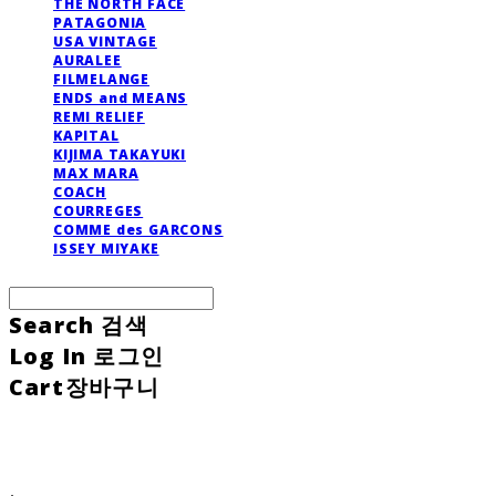
THE NORTH FACE
PATAGONIA
USA VINTAGE
AURALEE
FILMELANGE
ENDS and MEANS
REMI RELIEF
KAPITAL
KIJIMA TAKAYUKI
MAX MARA
COACH
COURREGES
COMME des GARCONS
ISSEY MIYAKE
Search
검색
Log In
로그인
Cart
장바구니