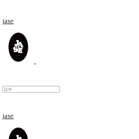
jase
jase