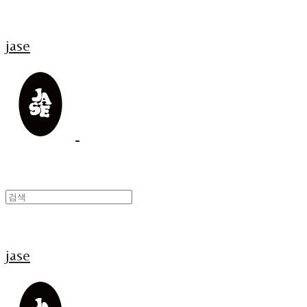
jase
jase