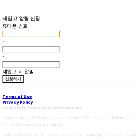
재입고 알림 신청
휴대폰 번호
-
-
재입고 시 알림
신청하기
Terms of Use
Privacy Policy
Confirm Entrepreneur Information
Company Name: 위스트(we sell tastes) | Owner: 이자성 | Personal Info Manager: 이
자성 | Email: weselltastes@gmail.com
Address: 372, Heyri-ro, Tanhyeon-myeon, Paju-si, Gyeonggi-do, Republic of Korea