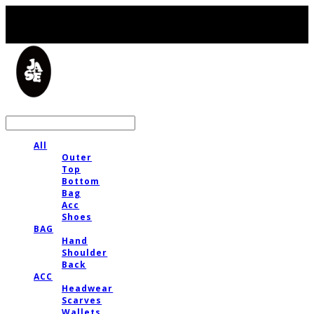
LOG IN
로그인
All
Outer
Top
Bottom
Bag
Acc
Shoes
BAG
Hand
Shoulder
Back
ACC
Headwear
Scarves
Wallets