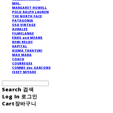
MHL.
MARGARET HOWELL
POLO RALPH LAUREN
THE NORTH FACE
PATAGONIA
USA VINTAGE
AURALEE
FILMELANGE
ENDS and MEANS
REMI RELIEF
KAPITAL
KIJIMA TAKAYUKI
MAX MARA
COACH
COURREGES
COMME des GARCONS
ISSEY MIYAKE
Search
검색
Log In
로그인
Cart
장바구니