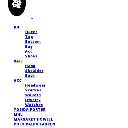
All
Outer
Top
Bottom
Bag
Acc
Shoes
BAG
Hand
Shoulder
Back
ACC
Headwear
Scarves
Wallets
Jewelry
Watches
YOSIDA PORTER
MHL.
MARGARET HOWELL
POLO RALPH LAUREN