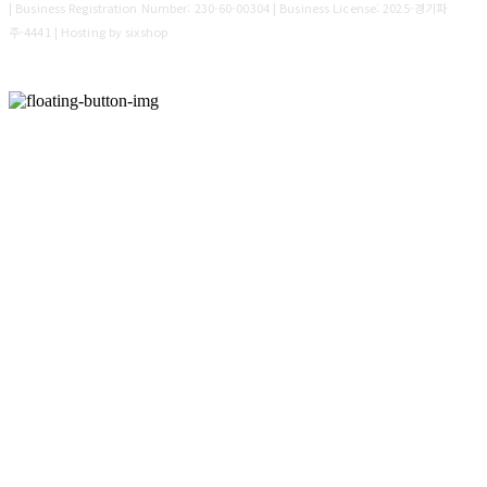
| Business Registration Number:
230-60-00304
| Business License:
2025-경기파
주-4441
| Hosting by sixshop