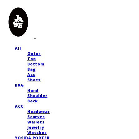
All
Outer
Top
Bottom
Bag
Acc
Shoes
BAG
Hand
Shoulder
Back
ACC
Headwear
Scarves
Wallets
Jewelry
Watches
YOSIDA PORTER