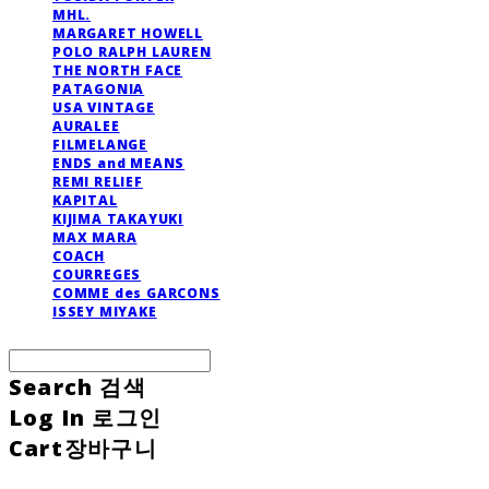
MHL.
MARGARET HOWELL
POLO RALPH LAUREN
THE NORTH FACE
PATAGONIA
USA VINTAGE
AURALEE
FILMELANGE
ENDS and MEANS
REMI RELIEF
KAPITAL
KIJIMA TAKAYUKI
MAX MARA
COACH
COURREGES
COMME des GARCONS
ISSEY MIYAKE
Search
검색
Log In
로그인
Cart
장바구니