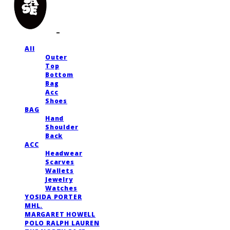
All
Outer
Top
Bottom
Bag
Acc
Shoes
BAG
Hand
Shoulder
Back
ACC
Headwear
Scarves
Wallets
Jewelry
Watches
YOSIDA PORTER
MHL.
MARGARET HOWELL
POLO RALPH LAUREN