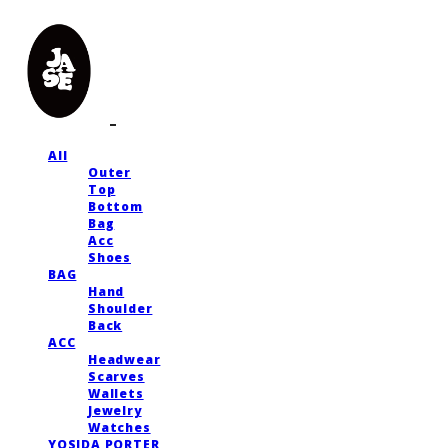
All
Outer
Top
Bottom
Bag
Acc
Shoes
BAG
Hand
Shoulder
Back
ACC
Headwear
Scarves
Wallets
Jewelry
Watches
YOSIDA PORTER