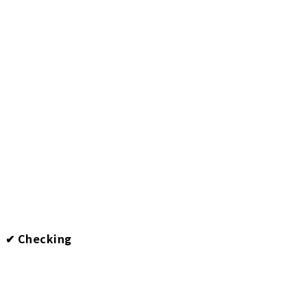
✔︎ Checking