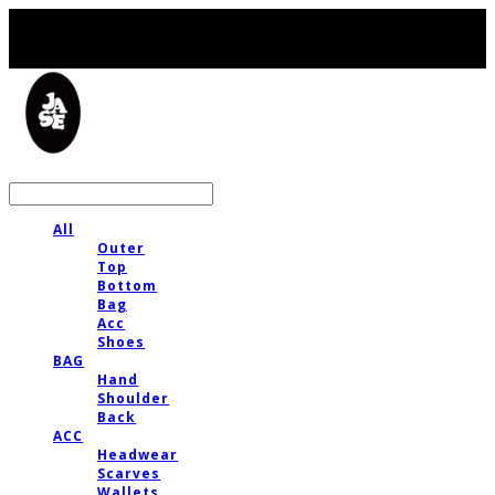
LOG IN
로그인
All
Outer
Top
Bottom
Bag
Acc
Shoes
BAG
Hand
Shoulder
Back
ACC
Headwear
Scarves
Wallets