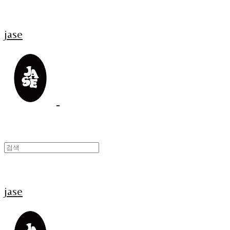
jase
jase