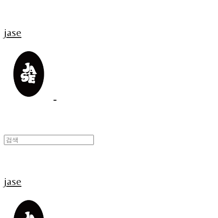
jase
jase