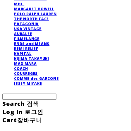
MHL.
MARGARET HOWELL
POLO RALPH LAUREN
THE NORTH FACE
PATAGONIA
USA VINTAGE
AURALEE
FILMELANGE
ENDS and MEANS
REMI RELIEF
KAPITAL
KIJIMA TAKAYUKI
MAX MARA
COACH
COURREGES
COMME des GARCONS
ISSEY MIYAKE
Search
검색
Log In
로그인
Cart
장바구니