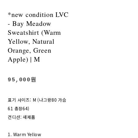
*new condition LVC
- Bay Meadow
Sweatshirt (Warm
Yellow, Natural
Orange, Green
Apple) | M
95,000원
표기 사이즈: M (나그랑80 가슴
61 총장64)
컨디션: 새제품
1. Warm Yellow