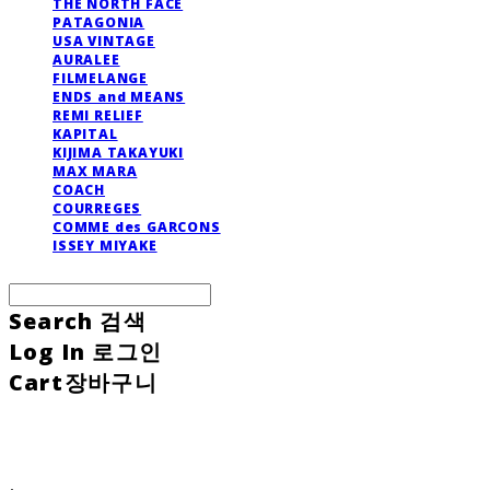
THE NORTH FACE
PATAGONIA
USA VINTAGE
AURALEE
FILMELANGE
ENDS and MEANS
REMI RELIEF
KAPITAL
KIJIMA TAKAYUKI
MAX MARA
COACH
COURREGES
COMME des GARCONS
ISSEY MIYAKE
Search
검색
Log In
로그인
Cart
장바구니