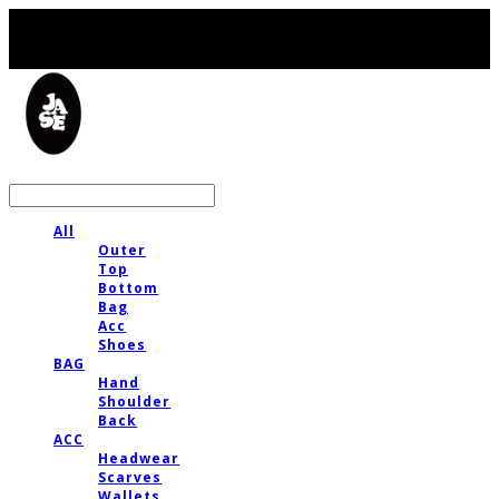
LOG IN
로그인
All
Outer
Top
Bottom
Bag
Acc
Shoes
BAG
Hand
Shoulder
Back
ACC
Headwear
Scarves
Wallets