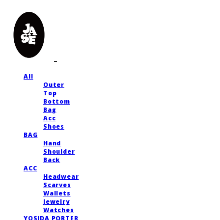
All
Outer
Top
Bottom
Bag
Acc
Shoes
BAG
Hand
Shoulder
Back
ACC
Headwear
Scarves
Wallets
Jewelry
Watches
YOSIDA PORTER