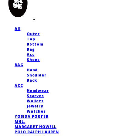
All
Outer
Top
Bottom
Bag
Acc
Shoes
BAG
Hand
Shoulder
Back
ACC
Headwear
Scarves
Wallets
Jewelry
Watches
YOSIDA PORTER
MHL.
MARGARET HOWELL
POLO RALPH LAUREN