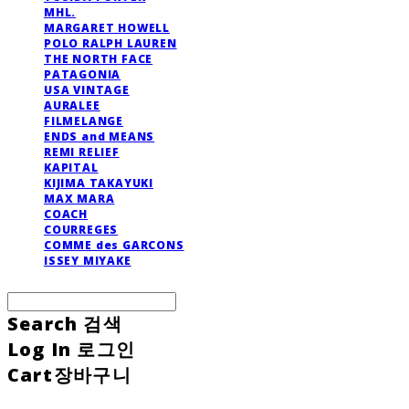
MHL.
MARGARET HOWELL
POLO RALPH LAUREN
THE NORTH FACE
PATAGONIA
USA VINTAGE
AURALEE
FILMELANGE
ENDS and MEANS
REMI RELIEF
KAPITAL
KIJIMA TAKAYUKI
MAX MARA
COACH
COURREGES
COMME des GARCONS
ISSEY MIYAKE
Search
검색
Log In
로그인
Cart
장바구니