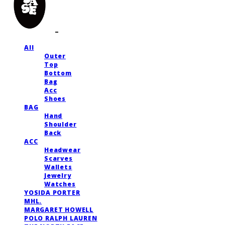
All
Outer
Top
Bottom
Bag
Acc
Shoes
BAG
Hand
Shoulder
Back
ACC
Headwear
Scarves
Wallets
Jewelry
Watches
YOSIDA PORTER
MHL.
MARGARET HOWELL
POLO RALPH LAUREN