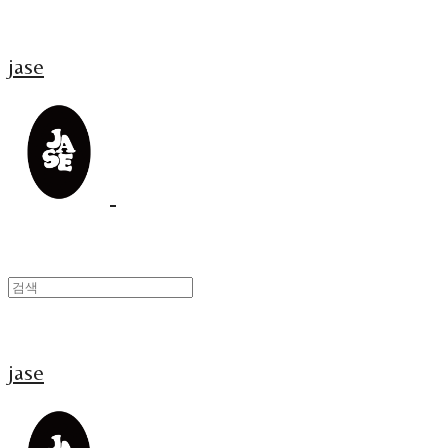
jase
jase