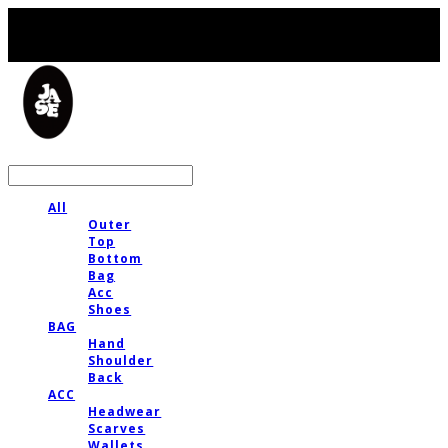
LOG IN
로그인
All
Outer
Top
Bottom
Bag
Acc
Shoes
BAG
Hand
Shoulder
Back
ACC
Headwear
Scarves
Wallets