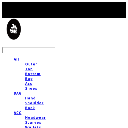
LOG IN
로그인
All
Outer
Top
Bottom
Bag
Acc
Shoes
BAG
Hand
Shoulder
Back
ACC
Headwear
Scarves
Wallets