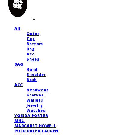
All
Outer
Top
Bottom
Bag
Acc
Shoes
BAG
Hand
Shoulder
Back
ACC
Headwear
Scarves
Wallets
Jewelry
Watches
YOSIDA PORTER
MHL.
MARGARET HOWELL
POLO RALPH LAUREN