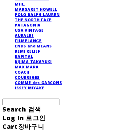
MHL.
MARGARET HOWELL
POLO RALPH LAUREN
THE NORTH FACE
PATAGONIA
USA VINTAGE
AURALEE
FILMELANGE
ENDS and MEANS
REMI RELIEF
KAPITAL
KIJIMA TAKAYUKI
MAX MARA
COACH
COURREGES
COMME des GARCONS
ISSEY MIYAKE
Search
검색
Log In
로그인
Cart
장바구니