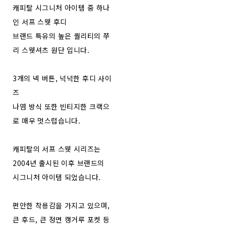
캐피탈 시그니처 아이템 중 하나
인 서프 스웻 후디
브랜드 특유의 높은 퀄리티의 쭈
리 스웻셔츠 원단 입니다.
3개의 넥 버튼, 넉넉한 후디 사이
즈
나염 방식 또한 빈티지한 크랙으
로 매우 멋스럽습니다.
캐피탈의 서프 스웻 시리즈는
2004년 출시된 이후 브랜드의
시그니처 아이템 되었습니다.
편안한 착용감을 가지고 있으며,
큰 후드, 큰 정면 캥거루 포켓 등