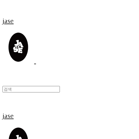
jase
jase