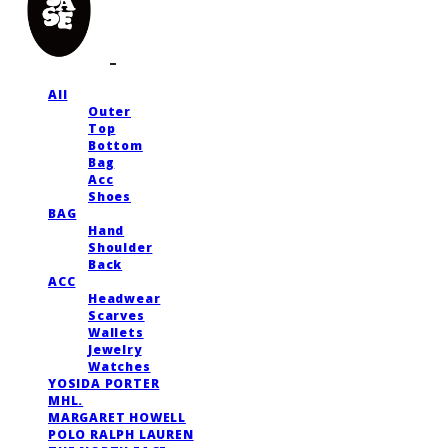
All
Outer
Top
Bottom
Bag
Acc
Shoes
BAG
Hand
Shoulder
Back
ACC
Headwear
Scarves
Wallets
Jewelry
Watches
YOSIDA PORTER
MHL.
MARGARET HOWELL
POLO RALPH LAUREN