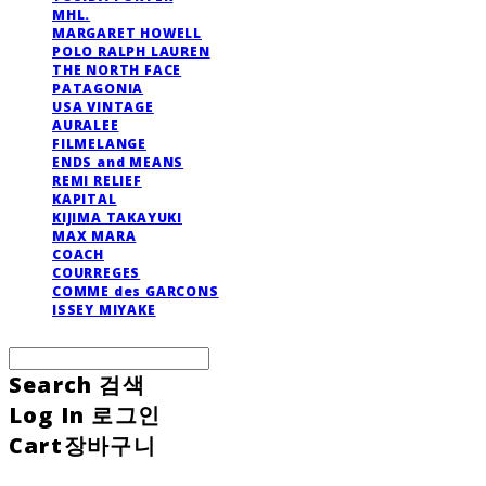
MHL.
MARGARET HOWELL
POLO RALPH LAUREN
THE NORTH FACE
PATAGONIA
USA VINTAGE
AURALEE
FILMELANGE
ENDS and MEANS
REMI RELIEF
KAPITAL
KIJIMA TAKAYUKI
MAX MARA
COACH
COURREGES
COMME des GARCONS
ISSEY MIYAKE
Search
검색
Log In
로그인
Cart
장바구니