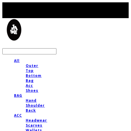
LOG IN
로그인
All
Outer
Top
Bottom
Bag
Acc
Shoes
BAG
Hand
Shoulder
Back
ACC
Headwear
Scarves
Wallets