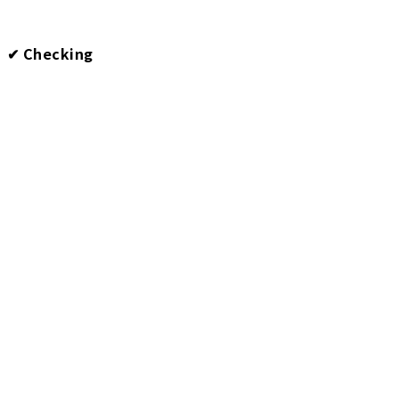
✔︎ Checking