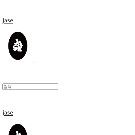
jase
jase