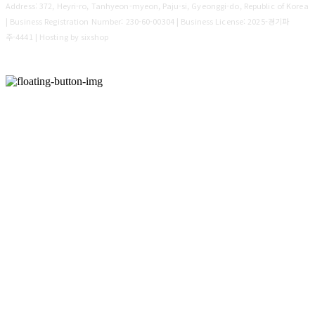
Address: 372, Heyri-ro, Tanhyeon-myeon, Paju-si, Gyeonggi-do, Republic of Korea
| Business Registration Number:
230-60-00304
| Business License:
2025-경기파
주-4441
| Hosting by sixshop