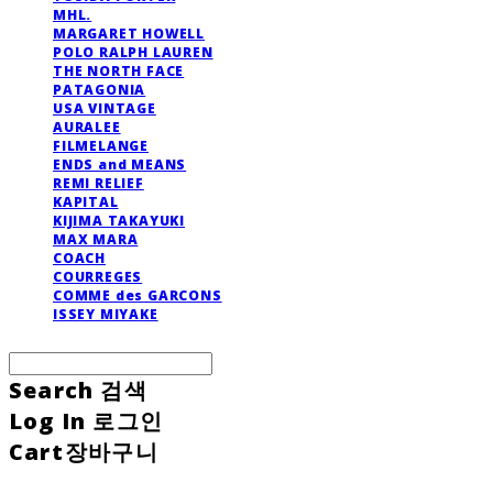
MHL.
MARGARET HOWELL
POLO RALPH LAUREN
THE NORTH FACE
PATAGONIA
USA VINTAGE
AURALEE
FILMELANGE
ENDS and MEANS
REMI RELIEF
KAPITAL
KIJIMA TAKAYUKI
MAX MARA
COACH
COURREGES
COMME des GARCONS
ISSEY MIYAKE
Search
검색
Log In
로그인
Cart
장바구니