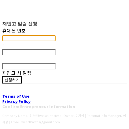
재입고 알림 신청
휴대폰 번호
-
-
재입고 시 알림
신청하기
Terms of Use
Privacy Policy
Confirm Entrepreneur Information
Company Name: 위스트(we sell tastes) | Owner: 이자성 | Personal Info Manager: 이
자성 | Email: weselltastes@gmail.com