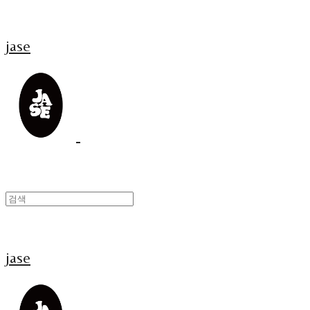
jase
jase