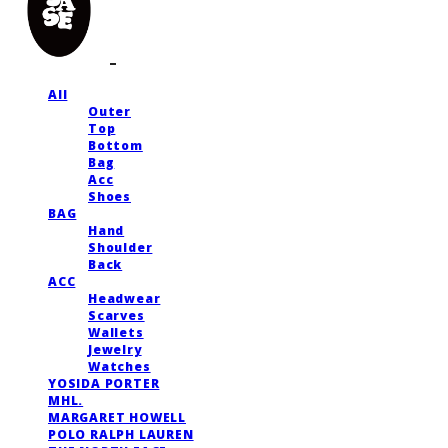
All
Outer
Top
Bottom
Bag
Acc
Shoes
BAG
Hand
Shoulder
Back
ACC
Headwear
Scarves
Wallets
Jewelry
Watches
YOSIDA PORTER
MHL.
MARGARET HOWELL
POLO RALPH LAUREN