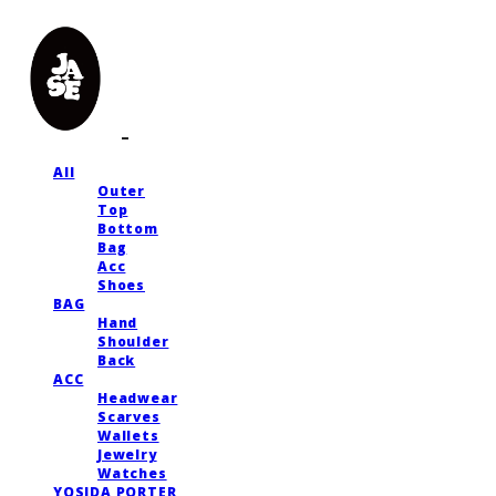
All
Outer
Top
Bottom
Bag
Acc
Shoes
BAG
Hand
Shoulder
Back
ACC
Headwear
Scarves
Wallets
Jewelry
Watches
YOSIDA PORTER