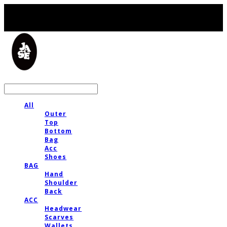
LOG IN
로그인
All
Outer
Top
Bottom
Bag
Acc
Shoes
BAG
Hand
Shoulder
Back
ACC
Headwear
Scarves
Wallets