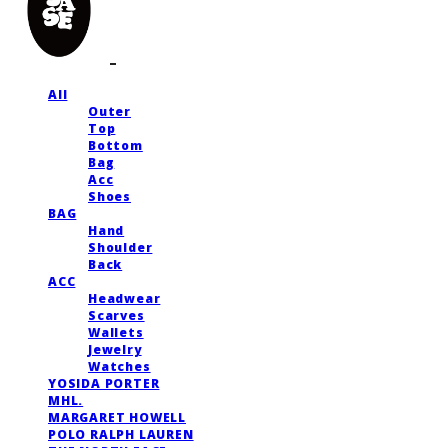
All
Outer
Top
Bottom
Bag
Acc
Shoes
BAG
Hand
Shoulder
Back
ACC
Headwear
Scarves
Wallets
Jewelry
Watches
YOSIDA PORTER
MHL.
MARGARET HOWELL
POLO RALPH LAUREN