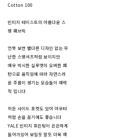
Cotton 100
빈티지 테이스트의 아름다운 스
웻 패브릭
언뜻 보면 별다른 디자인 없는 무
난한 스웻셔츠처럼 보이지만
매우 박시한 실루엣의 오버한 패
턴으로 움직임에 따라 자연스러
운 주름이 생기는 모습들이 매력
적 입니다
히든 사이드 포켓도 있어 아우터
처럼 손을 꼽기에도 좋습니다
YALE 빈티지 프린팅이 은은하게
들어가있어 보일듯 말듯 더욱 매