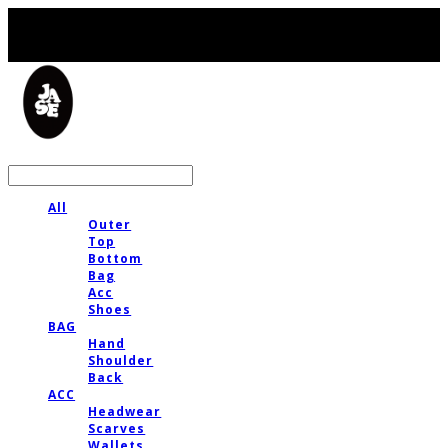
LOG IN
로그인
All
Outer
Top
Bottom
Bag
Acc
Shoes
BAG
Hand
Shoulder
Back
ACC
Headwear
Scarves
Wallets