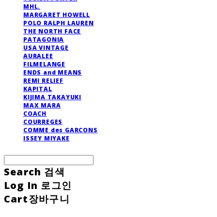
MHL.
MARGARET HOWELL
POLO RALPH LAUREN
THE NORTH FACE
PATAGONIA
USA VINTAGE
AURALEE
FILMELANGE
ENDS and MEANS
REMI RELIEF
KAPITAL
KIJIMA TAKAYUKI
MAX MARA
COACH
COURREGES
COMME des GARCONS
ISSEY MIYAKE
Search
검색
Log In
로그인
Cart
장바구니