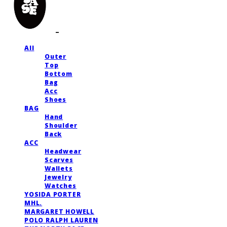
All
Outer
Top
Bottom
Bag
Acc
Shoes
BAG
Hand
Shoulder
Back
ACC
Headwear
Scarves
Wallets
Jewelry
Watches
YOSIDA PORTER
MHL.
MARGARET HOWELL
POLO RALPH LAUREN