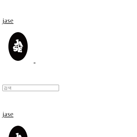
jase
jase