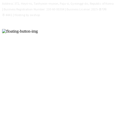
Address: 372, Heyri-ro, Tanhyeon-myeon, Paju-si, Gyeonggi-do, Republic of Korea
| Business Registration Number:
230-60-00304
| Business License:
2025-경기파
주-4441
| Hosting by sixshop