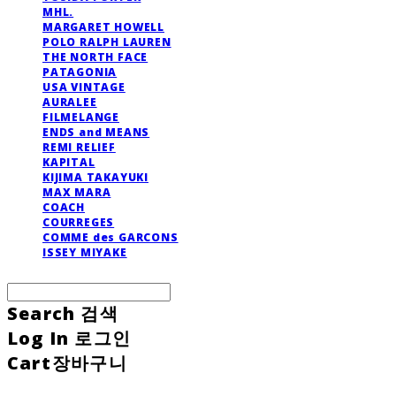
MHL.
MARGARET HOWELL
POLO RALPH LAUREN
THE NORTH FACE
PATAGONIA
USA VINTAGE
AURALEE
FILMELANGE
ENDS and MEANS
REMI RELIEF
KAPITAL
KIJIMA TAKAYUKI
MAX MARA
COACH
COURREGES
COMME des GARCONS
ISSEY MIYAKE
Search
검색
Log In
로그인
Cart
장바구니