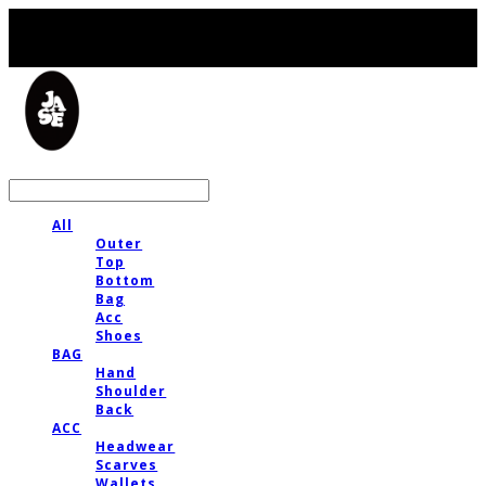
LOG IN
로그인
All
Outer
Top
Bottom
Bag
Acc
Shoes
BAG
Hand
Shoulder
Back
ACC
Headwear
Scarves
Wallets