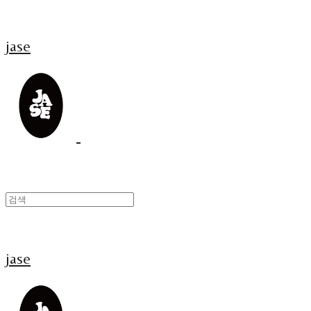
jase
jase