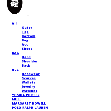
All
Outer
Top
Bottom
Bag
Acc
Shoes
BAG
Hand
Shoulder
Back
ACC
Headwear
Scarves
Wallets
Jewelry
Watches
YOSIDA PORTER
MHL.
MARGARET HOWELL
POLO RALPH LAUREN