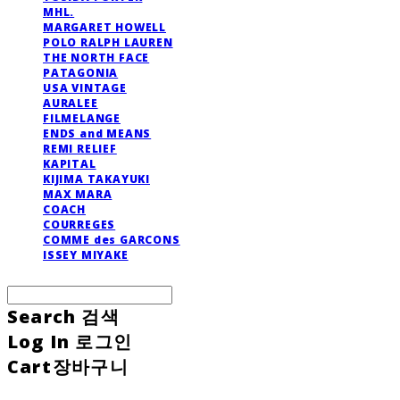
MHL.
MARGARET HOWELL
POLO RALPH LAUREN
THE NORTH FACE
PATAGONIA
USA VINTAGE
AURALEE
FILMELANGE
ENDS and MEANS
REMI RELIEF
KAPITAL
KIJIMA TAKAYUKI
MAX MARA
COACH
COURREGES
COMME des GARCONS
ISSEY MIYAKE
Search
검색
Log In
로그인
Cart
장바구니