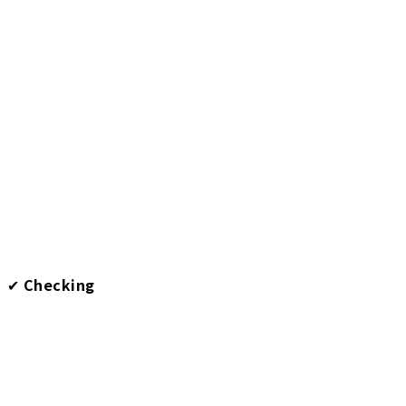
✔︎
Checking