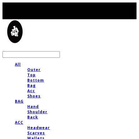
LOG IN
로그인
All
Outer
Top
Bottom
Bag
Acc
Shoes
BAG
Hand
Shoulder
Back
ACC
Headwear
Scarves
Wallets