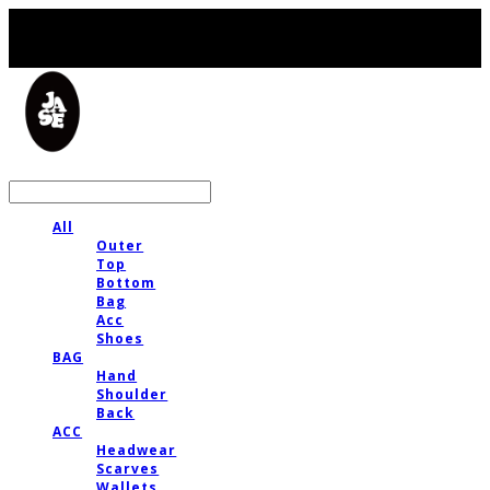
LOG IN
로그인
All
Outer
Top
Bottom
Bag
Acc
Shoes
BAG
Hand
Shoulder
Back
ACC
Headwear
Scarves
Wallets