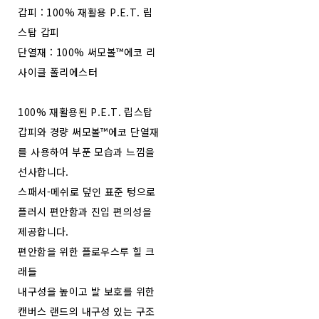
갑피 : 100% 재활용 P.E.T. 립
스탑 갑피
단열재 : 100% 써모볼™에코 리
사이클 폴리에스터
100% 재활용된 P.E.T. 립스탑
갑피와 경량 써모볼™에코 단열재
를 사용하여 부푼 모습과 느낌을
선사합니다.
스패서-메쉬로 덮인 표준 텅으로
플러시 편안함과 진입 편의성을
제공합니다.
편안함을 위한 플로우스루 힐 크
래들
내구성을 높이고 발 보호를 위한
캔버스 랜드의 내구성 있는 구조