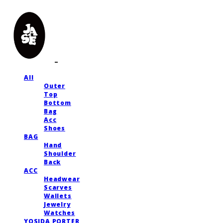
All
Outer
Top
Bottom
Bag
Acc
Shoes
BAG
Hand
Shoulder
Back
ACC
Headwear
Scarves
Wallets
Jewelry
Watches
YOSIDA PORTER