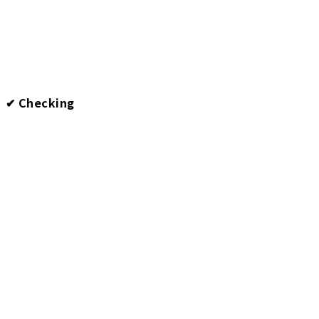
✔︎ Checking