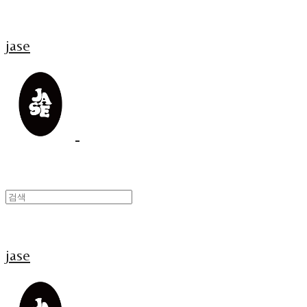
jase
jase