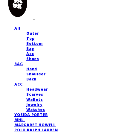
All
Outer
Top
Bottom
Bag
Acc
Shoes
BAG
Hand
Shoulder
Back
ACC
Headwear
Scarves
Wallets
Jewelry
Watches
YOSIDA PORTER
MHL.
MARGARET HOWELL
POLO RALPH LAUREN