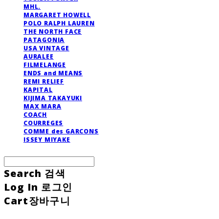
MHL.
MARGARET HOWELL
POLO RALPH LAUREN
THE NORTH FACE
PATAGONIA
USA VINTAGE
AURALEE
FILMELANGE
ENDS and MEANS
REMI RELIEF
KAPITAL
KIJIMA TAKAYUKI
MAX MARA
COACH
COURREGES
COMME des GARCONS
ISSEY MIYAKE
Search
검색
Log In
로그인
Cart
장바구니