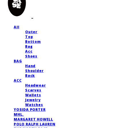
All
Outer
Top
Bottom
Bag
Acc
Shoes
BAG
Hand
Shoulder
Back
ACC
Headwear
Scarves
Wallets
Jewelry
Watches
YOSIDA PORTER
MHL.
MARGARET HOWELL
POLO RALPH LAUREN