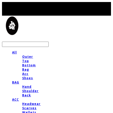
LOG IN
로그인
All
Outer
Top
Bottom
Bag
Acc
Shoes
BAG
Hand
Shoulder
Back
ACC
Headwear
Scarves
Wallets