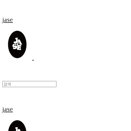
jase
jase