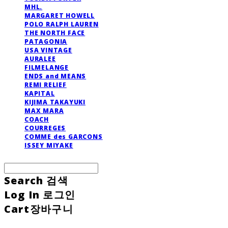
MHL.
MARGARET HOWELL
POLO RALPH LAUREN
THE NORTH FACE
PATAGONIA
USA VINTAGE
AURALEE
FILMELANGE
ENDS and MEANS
REMI RELIEF
KAPITAL
KIJIMA TAKAYUKI
MAX MARA
COACH
COURREGES
COMME des GARCONS
ISSEY MIYAKE
Search
검색
Log In
로그인
Cart
장바구니