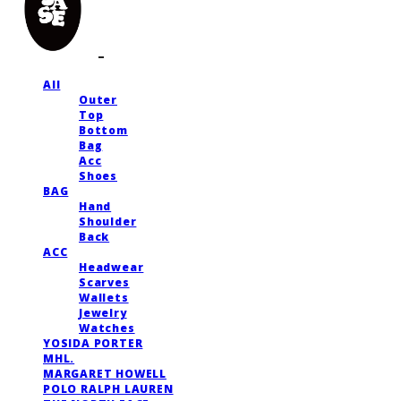
All
Outer
Top
Bottom
Bag
Acc
Shoes
BAG
Hand
Shoulder
Back
ACC
Headwear
Scarves
Wallets
Jewelry
Watches
YOSIDA PORTER
MHL.
MARGARET HOWELL
POLO RALPH LAUREN