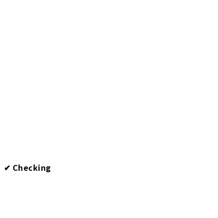
✔︎ Checking