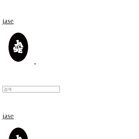
jase
jase