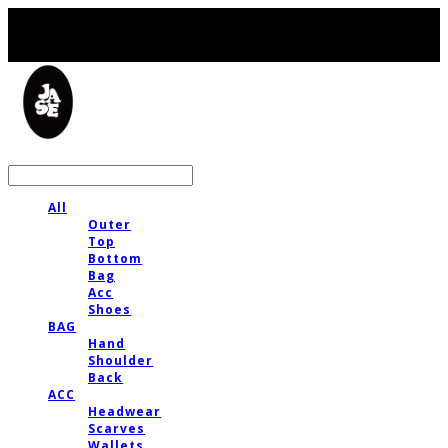
LOG IN
로그인
All
Outer
Top
Bottom
Bag
Acc
Shoes
BAG
Hand
Shoulder
Back
ACC
Headwear
Scarves
Wallets