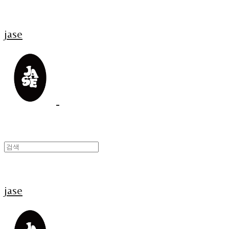
jase
jase