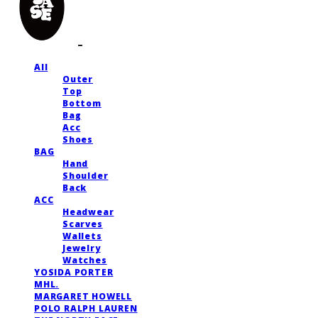
All
Outer
Top
Bottom
Bag
Acc
Shoes
BAG
Hand
Shoulder
Back
ACC
Headwear
Scarves
Wallets
Jewelry
Watches
YOSIDA PORTER
MHL.
MARGARET HOWELL
POLO RALPH LAUREN