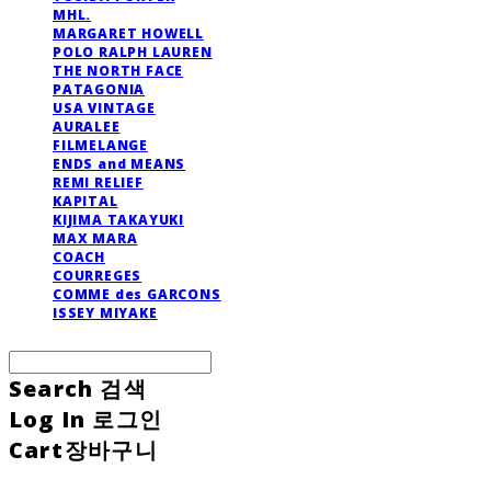
MHL.
MARGARET HOWELL
POLO RALPH LAUREN
THE NORTH FACE
PATAGONIA
USA VINTAGE
AURALEE
FILMELANGE
ENDS and MEANS
REMI RELIEF
KAPITAL
KIJIMA TAKAYUKI
MAX MARA
COACH
COURREGES
COMME des GARCONS
ISSEY MIYAKE
Search
검색
Log In
로그인
Cart
장바구니