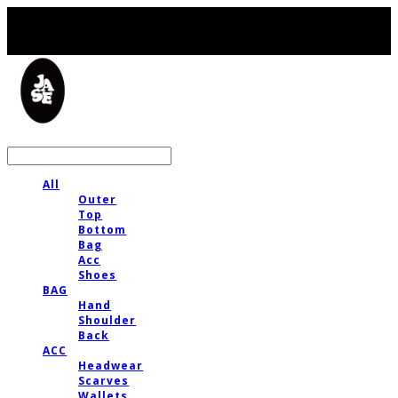
LOG IN
로그인
All
Outer
Top
Bottom
Bag
Acc
Shoes
BAG
Hand
Shoulder
Back
ACC
Headwear
Scarves
Wallets