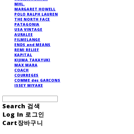
MHL.
MARGARET HOWELL
POLO RALPH LAUREN
THE NORTH FACE
PATAGONIA
USA VINTAGE
AURALEE
FILMELANGE
ENDS and MEANS
REMI RELIEF
KAPITAL
KIJIMA TAKAYUKI
MAX MARA
COACH
COURREGES
COMME des GARCONS
ISSEY MIYAKE
Search
검색
Log In
로그인
Cart
장바구니