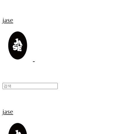
jase
jase