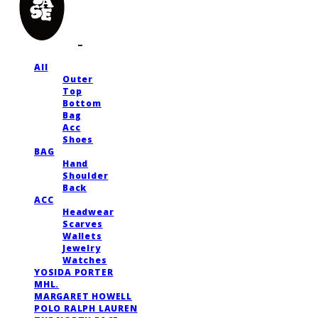
All
Outer
Top
Bottom
Bag
Acc
Shoes
BAG
Hand
Shoulder
Back
ACC
Headwear
Scarves
Wallets
Jewelry
Watches
YOSIDA PORTER
MHL.
MARGARET HOWELL
POLO RALPH LAUREN