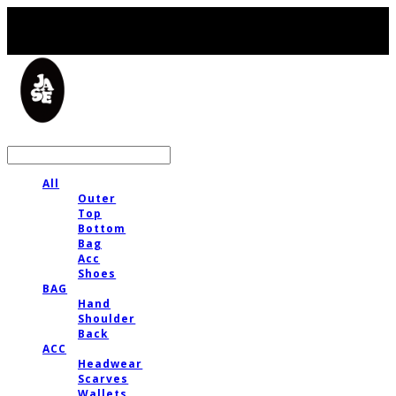
LOG IN
로그인
All
Outer
Top
Bottom
Bag
Acc
Shoes
BAG
Hand
Shoulder
Back
ACC
Headwear
Scarves
Wallets