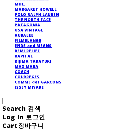
MHL.
MARGARET HOWELL
POLO RALPH LAUREN
THE NORTH FACE
PATAGONIA
USA VINTAGE
AURALEE
FILMELANGE
ENDS and MEANS
REMI RELIEF
KAPITAL
KIJIMA TAKAYUKI
MAX MARA
COACH
COURREGES
COMME des GARCONS
ISSEY MIYAKE
Search
검색
Log In
로그인
Cart
장바구니