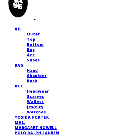
All
Outer
Top
Bottom
Bag
Acc
Shoes
BAG
Hand
Shoulder
Back
ACC
Headwear
Scarves
Wallets
Jewelry
Watches
YOSIDA PORTER
MHL.
MARGARET HOWELL
POLO RALPH LAUREN