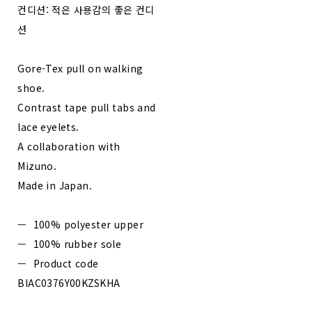
컨디션: 적은 사용감의 좋은 컨디
션
Gore-Tex pull on walking
shoe.
Contrast tape pull tabs and
lace eyelets.
A collaboration with
Mizuno.
Made in Japan.
— 100% polyester upper
— 100% rubber sole
— Product code
BIAC0376Y00KZSKHA