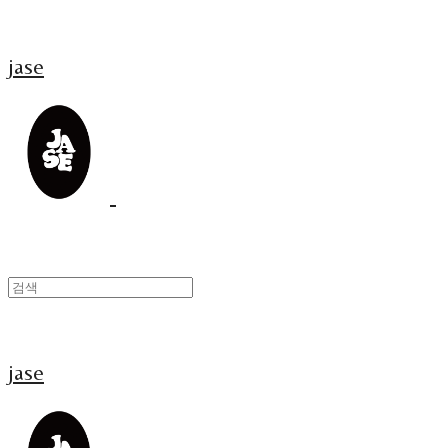
jase
jase