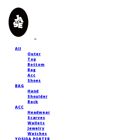
All
Outer
Top
Bottom
Bag
Acc
Shoes
BAG
Hand
Shoulder
Back
ACC
Headwear
Scarves
Wallets
Jewelry
Watches
YOSIDA PORTER