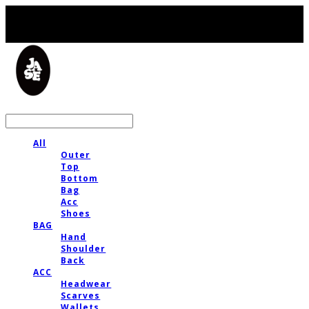
LOG IN
로그인
All
Outer
Top
Bottom
Bag
Acc
Shoes
BAG
Hand
Shoulder
Back
ACC
Headwear
Scarves
Wallets