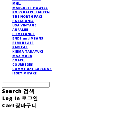
MHL.
MARGARET HOWELL
POLO RALPH LAUREN
THE NORTH FACE
PATAGONIA
USA VINTAGE
AURALEE
FILMELANGE
ENDS and MEANS
REMI RELIEF
KAPITAL
KIJIMA TAKAYUKI
MAX MARA
COACH
COURREGES
COMME des GARCONS
ISSEY MIYAKE
Search
검색
Log In
로그인
Cart
장바구니