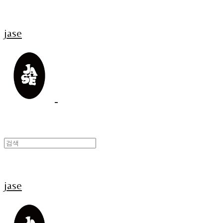
jase
jase