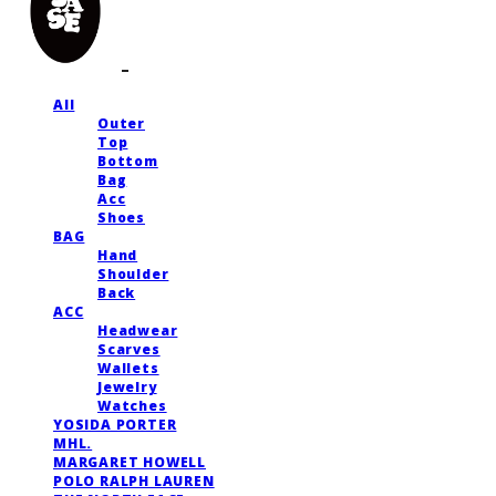
All
Outer
Top
Bottom
Bag
Acc
Shoes
BAG
Hand
Shoulder
Back
ACC
Headwear
Scarves
Wallets
Jewelry
Watches
YOSIDA PORTER
MHL.
MARGARET HOWELL
POLO RALPH LAUREN