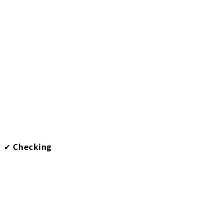
✔︎
Checking