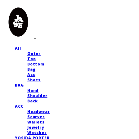
All
Outer
Top
Bottom
Bag
Acc
Shoes
BAG
Hand
Shoulder
Back
ACC
Headwear
Scarves
Wallets
Jewelry
Watches
YOSIDA PORTER