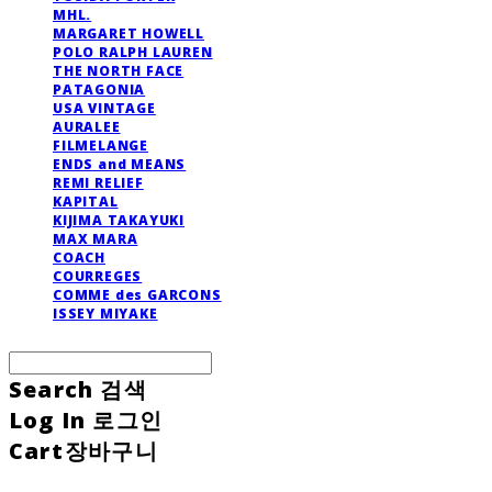
MHL.
MARGARET HOWELL
POLO RALPH LAUREN
THE NORTH FACE
PATAGONIA
USA VINTAGE
AURALEE
FILMELANGE
ENDS and MEANS
REMI RELIEF
KAPITAL
KIJIMA TAKAYUKI
MAX MARA
COACH
COURREGES
COMME des GARCONS
ISSEY MIYAKE
Search
검색
Log In
로그인
Cart
장바구니