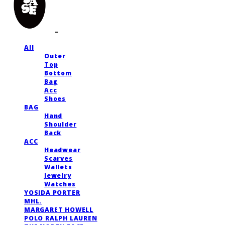
All
Outer
Top
Bottom
Bag
Acc
Shoes
BAG
Hand
Shoulder
Back
ACC
Headwear
Scarves
Wallets
Jewelry
Watches
YOSIDA PORTER
MHL.
MARGARET HOWELL
POLO RALPH LAUREN