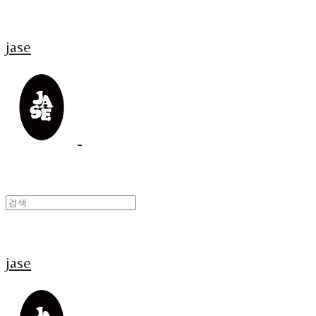
jase
jase