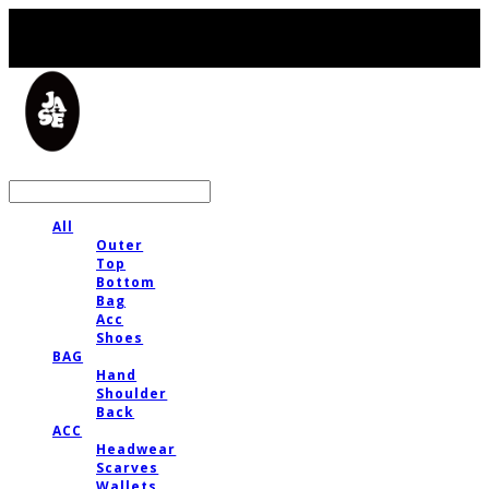
LOG IN
로그인
All
Outer
Top
Bottom
Bag
Acc
Shoes
BAG
Hand
Shoulder
Back
ACC
Headwear
Scarves
Wallets