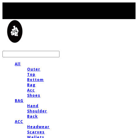
LOG IN
로그인
All
Outer
Top
Bottom
Bag
Acc
Shoes
BAG
Hand
Shoulder
Back
ACC
Headwear
Scarves
Wallets