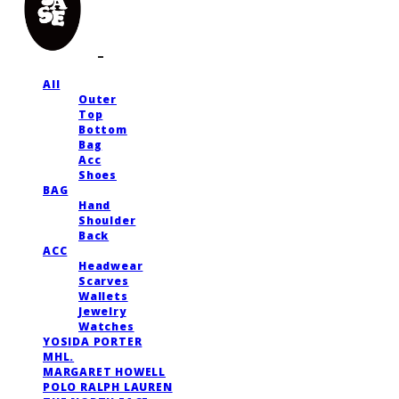
All
Outer
Top
Bottom
Bag
Acc
Shoes
BAG
Hand
Shoulder
Back
ACC
Headwear
Scarves
Wallets
Jewelry
Watches
YOSIDA PORTER
MHL.
MARGARET HOWELL
POLO RALPH LAUREN