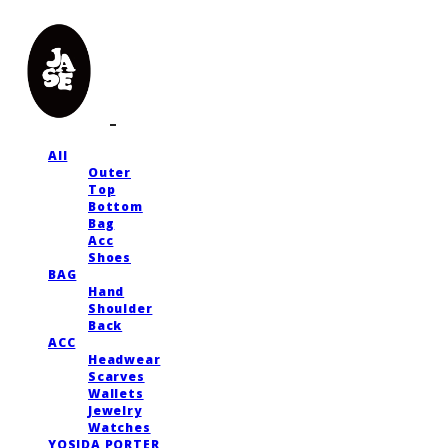
All
Outer
Top
Bottom
Bag
Acc
Shoes
BAG
Hand
Shoulder
Back
ACC
Headwear
Scarves
Wallets
Jewelry
Watches
YOSIDA PORTER