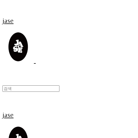
jase
jase