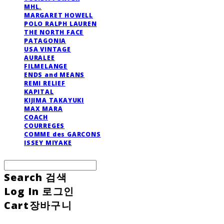
MHL.
MARGARET HOWELL
POLO RALPH LAUREN
THE NORTH FACE
PATAGONIA
USA VINTAGE
AURALEE
FILMELANGE
ENDS and MEANS
REMI RELIEF
KAPITAL
KIJIMA TAKAYUKI
MAX MARA
COACH
COURREGES
COMME des GARCONS
ISSEY MIYAKE
Search
검색
Log In
로그인
Cart
장바구니