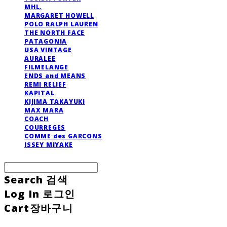
MHL.
MARGARET HOWELL
POLO RALPH LAUREN
THE NORTH FACE
PATAGONIA
USA VINTAGE
AURALEE
FILMELANGE
ENDS and MEANS
REMI RELIEF
KAPITAL
KIJIMA TAKAYUKI
MAX MARA
COACH
COURREGES
COMME des GARCONS
ISSEY MIYAKE
Search
검색
Log In
로그인
Cart
장바구니