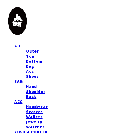
All
Outer
Top
Bottom
Bag
Acc
Shoes
BAG
Hand
Shoulder
Back
ACC
Headwear
Scarves
Wallets
Jewelry
Watches
YOSIDA PORTER