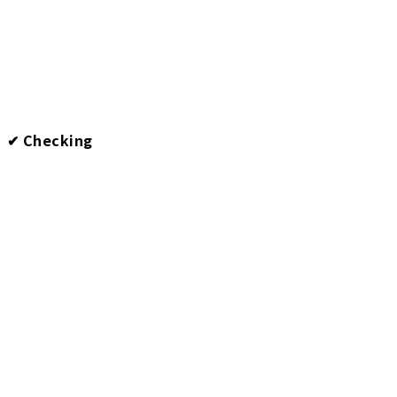
✔︎ Checking