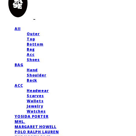
All
Outer
Top
Bottom
Bag
Acc
Shoes
BAG
Hand
Shoulder
Back
ACC
Headwear
Scarves
Wallets
Jewelry
Watches
YOSIDA PORTER
MHL.
MARGARET HOWELL
POLO RALPH LAUREN