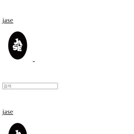
jase
jase