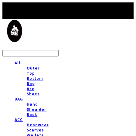
LOG IN
로그인
All
Outer
Top
Bottom
Bag
Acc
Shoes
BAG
Hand
Shoulder
Back
ACC
Headwear
Scarves
Wallets