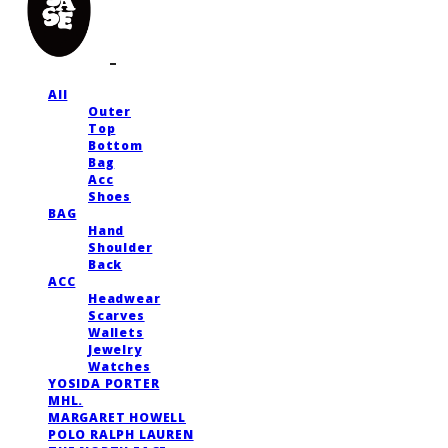
All
Outer
Top
Bottom
Bag
Acc
Shoes
BAG
Hand
Shoulder
Back
ACC
Headwear
Scarves
Wallets
Jewelry
Watches
YOSIDA PORTER
MHL.
MARGARET HOWELL
POLO RALPH LAUREN