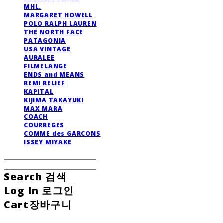
MHL.
MARGARET HOWELL
POLO RALPH LAUREN
THE NORTH FACE
PATAGONIA
USA VINTAGE
AURALEE
FILMELANGE
ENDS and MEANS
REMI RELIEF
KAPITAL
KIJIMA TAKAYUKI
MAX MARA
COACH
COURREGES
COMME des GARCONS
ISSEY MIYAKE
Search
검색
Log In
로그인
Cart
장바구니