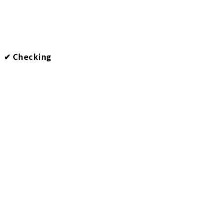
✔︎ Checking