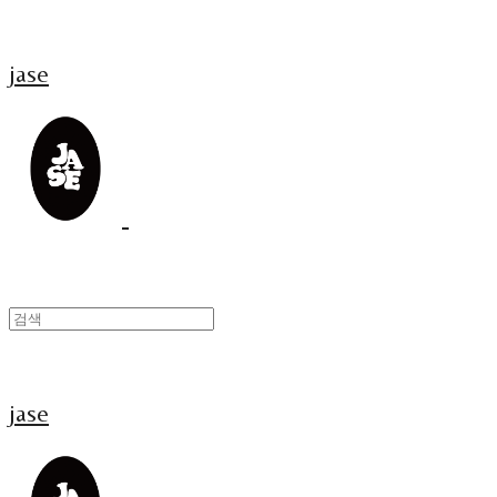
jase
jase