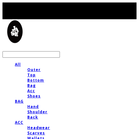
LOG IN
로그인
All
Outer
Top
Bottom
Bag
Acc
Shoes
BAG
Hand
Shoulder
Back
ACC
Headwear
Scarves
Wallets