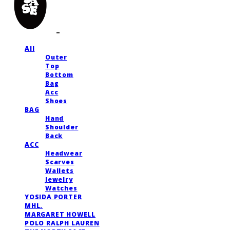
All
Outer
Top
Bottom
Bag
Acc
Shoes
BAG
Hand
Shoulder
Back
ACC
Headwear
Scarves
Wallets
Jewelry
Watches
YOSIDA PORTER
MHL.
MARGARET HOWELL
POLO RALPH LAUREN