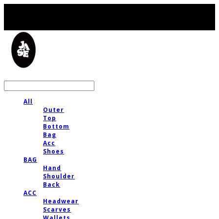
LOG IN
로그인
All
Outer
Top
Bottom
Bag
Acc
Shoes
BAG
Hand
Shoulder
Back
ACC
Headwear
Scarves
Wallets