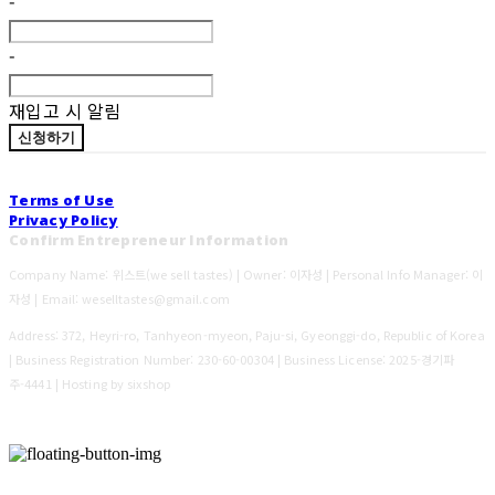
-
-
재입고 시 알림
신청하기
Terms of Use
Privacy Policy
Confirm Entrepreneur Information
Company Name: 위스트(we sell tastes) | Owner: 이자성 | Personal Info Manager: 이
자성 | Email: weselltastes@gmail.com
Address: 372, Heyri-ro, Tanhyeon-myeon, Paju-si, Gyeonggi-do, Republic of Korea
| Business Registration Number:
230-60-00304
| Business License:
2025-경기파
주-4441
| Hosting by sixshop