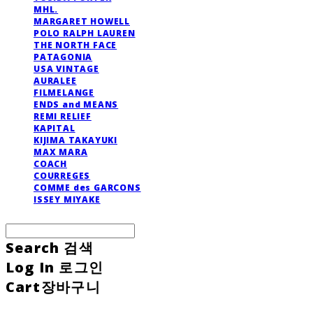
MHL.
MARGARET HOWELL
POLO RALPH LAUREN
THE NORTH FACE
PATAGONIA
USA VINTAGE
AURALEE
FILMELANGE
ENDS and MEANS
REMI RELIEF
KAPITAL
KIJIMA TAKAYUKI
MAX MARA
COACH
COURREGES
COMME des GARCONS
ISSEY MIYAKE
Search
검색
Log In
로그인
Cart
장바구니