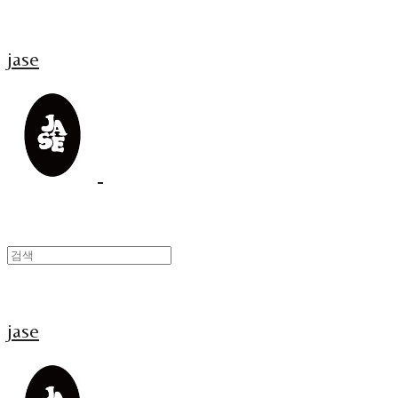
jase
jase