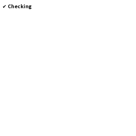
✔︎
Checking