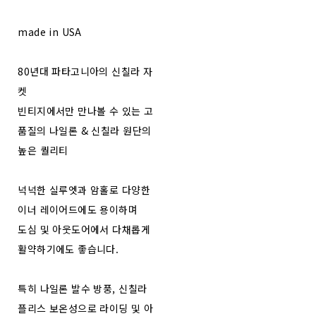
made in USA
80년대 파타고니아의 신칠라 자
켓
빈티지에서만 만나볼 수 있는 고
품질의 나일론 & 신칠라 원단의
높은 퀄리티
넉넉한 실루엣과 암홀로 다양한
이너 레이어드에도 용이하며
도심 및 아웃도어에서 다채롭게
활약하기에도 좋습니다.
특히 나일론 발수 방풍, 신칠라
플리스 보온성으로 라이딩 및 아