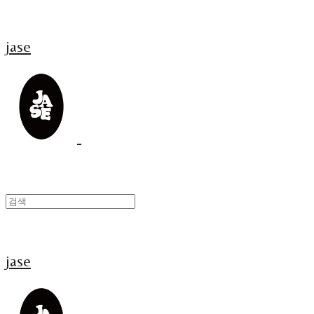
jase
jase