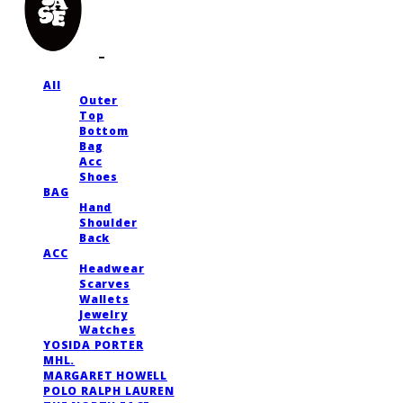
All
Outer
Top
Bottom
Bag
Acc
Shoes
BAG
Hand
Shoulder
Back
ACC
Headwear
Scarves
Wallets
Jewelry
Watches
YOSIDA PORTER
MHL.
MARGARET HOWELL
POLO RALPH LAUREN