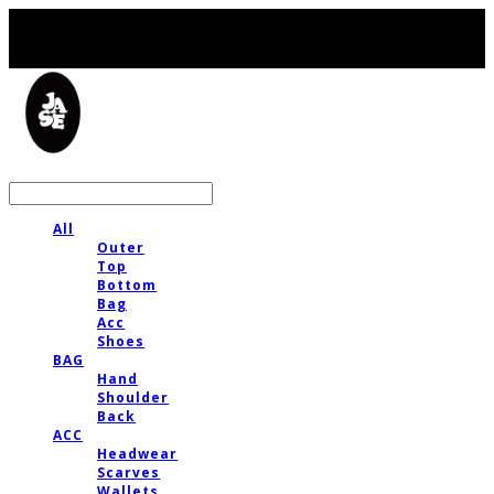
LOG IN
로그인
All
Outer
Top
Bottom
Bag
Acc
Shoes
BAG
Hand
Shoulder
Back
ACC
Headwear
Scarves
Wallets