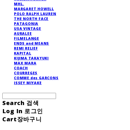
MHL.
MARGARET HOWELL
POLO RALPH LAUREN
THE NORTH FACE
PATAGONIA
USA VINTAGE
AURALEE
FILMELANGE
ENDS and MEANS
REMI RELIEF
KAPITAL
KIJIMA TAKAYUKI
MAX MARA
COACH
COURREGES
COMME des GARCONS
ISSEY MIYAKE
Search
검색
Log In
로그인
Cart
장바구니