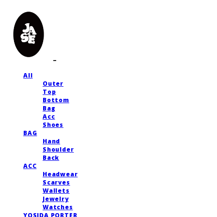
All
Outer
Top
Bottom
Bag
Acc
Shoes
BAG
Hand
Shoulder
Back
ACC
Headwear
Scarves
Wallets
Jewelry
Watches
YOSIDA PORTER