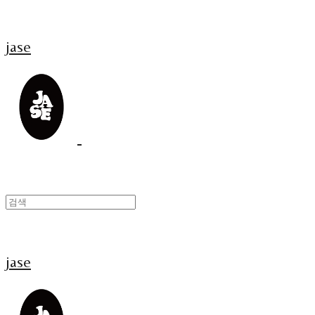
jase
jase