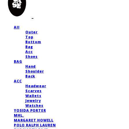
All
Outer
Top
Bottom
Bag
Acc
Shoes
BAG
Hand
Shoulder
Back
ACC
Headwear
Scarves
Wallets
Jewelry
Watches
YOSIDA PORTER
MHL.
MARGARET HOWELL
POLO RALPH LAUREN