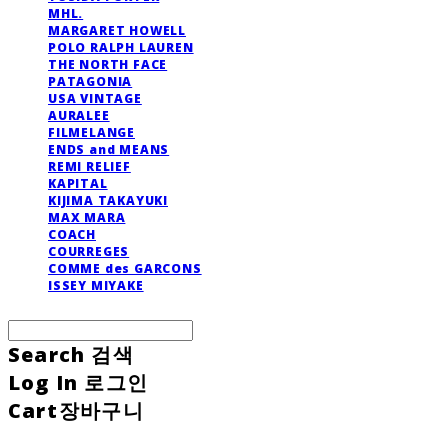
MHL.
MARGARET HOWELL
POLO RALPH LAUREN
THE NORTH FACE
PATAGONIA
USA VINTAGE
AURALEE
FILMELANGE
ENDS and MEANS
REMI RELIEF
KAPITAL
KIJIMA TAKAYUKI
MAX MARA
COACH
COURREGES
COMME des GARCONS
ISSEY MIYAKE
Search
검색
Log In
로그인
Cart
장바구니