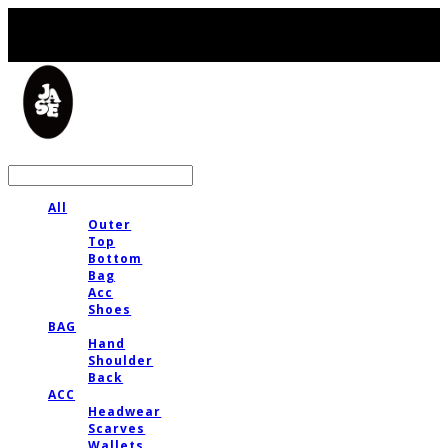
LOG IN
로그인
All
Outer
Top
Bottom
Bag
Acc
Shoes
BAG
Hand
Shoulder
Back
ACC
Headwear
Scarves
Wallets