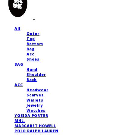
All
Outer
Top
Bottom
Bag
Acc
Shoes
BAG
Hand
Shoulder
Back
ACC
Headwear
Scarves
Wallets
Jewelry
Watches
YOSIDA PORTER
MHL.
MARGARET HOWELL
POLO RALPH LAUREN