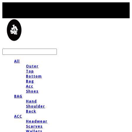
LOG IN
로그인
All
Outer
Top
Bottom
Bag
Acc
Shoes
BAG
Hand
Shoulder
Back
ACC
Headwear
Scarves
Wallets