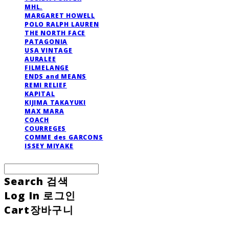
MHL.
MARGARET HOWELL
POLO RALPH LAUREN
THE NORTH FACE
PATAGONIA
USA VINTAGE
AURALEE
FILMELANGE
ENDS and MEANS
REMI RELIEF
KAPITAL
KIJIMA TAKAYUKI
MAX MARA
COACH
COURREGES
COMME des GARCONS
ISSEY MIYAKE
Search
검색
Log In
로그인
Cart
장바구니