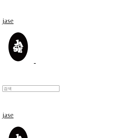
jase
jase